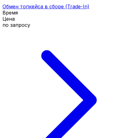
Обмен топкейса в сборе (Trade-In)
Время
Цена
по запросу