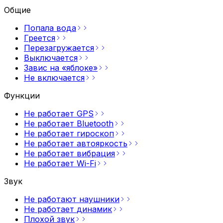
Общие
Попала
вода
Греется
Перезагружается
Выключается
Завис на
«яблоке»
Не
включается
Функции
Не работает
GPS
Не работает
Bluetooth
Не работает
гироскоп
Не работает
автояркость
Не работает
вибрация
Не работает
Wi-Fi
Звук
Не работают
наушники
Не работает
динамик
Плохой
звук