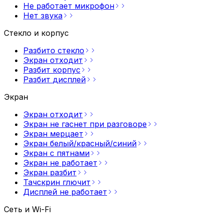
Не работает
микрофон
Нет
звука
Стекло и корпус
Разбито
стекло
Экран
отходит
Разбит
корпус
Разбит
дисплей
Экран
Экран
отходит
Экран не гаснет при
разговоре
Экран
мерцает
Экран
белый/красный/синий
Экран с
пятнами
Экран не
работает
Экран
разбит
Тачскрин
глючит
Дисплей не
работает
Сеть и Wi-Fi